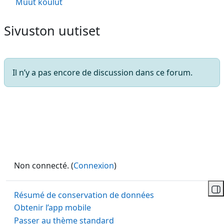
Muut koulut
Sivuston uutiset
Il n’y a pas encore de discussion dans ce forum.
Non connecté. (
Connexion
)
Ou
Résumé de conservation de données
Obtenir l’app mobile
Passer au thème standard