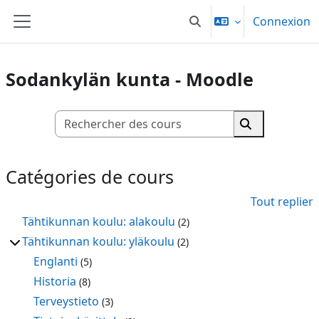
Passer au contenu principal
Connexion
Activer/désactiver la sai
Panneau latéral
Sodankylän kunta - Moodle
Rechercher des
Rechercher d
Catégories de cours
Tout replier
Tähtikunnan koulu: alakoulu
(2)
Tähtikunnan koulu: yläkoulu
(2)
Englanti
(5)
Historia
(8)
Terveystieto
(3)