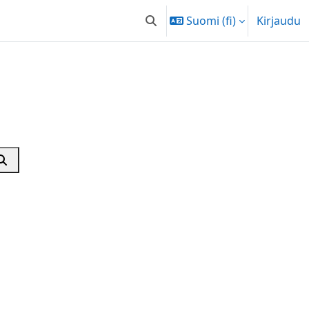
Suomi ‎(fi)‎
Kirjaudu
Vaihda hakusyöttöä
si kursseja
Etsi kursseja