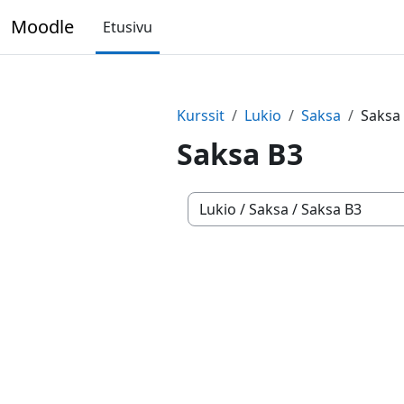
Siirry pääsisältöön
Moodle
Etusivu
Kurssit
Lukio
Saksa
Saksa
Saksa B3
Kurssikategoriat