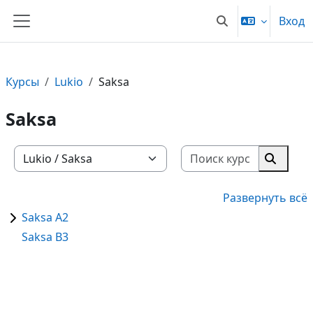
Перейти к основному содержанию
Вход
Изменить данные
Боковая панель
Курсы
Lukio
Saksa
Saksa
Поиск кур
Категории курсов
Поиск 
Развернуть всё
Saksa A2
Saksa B3