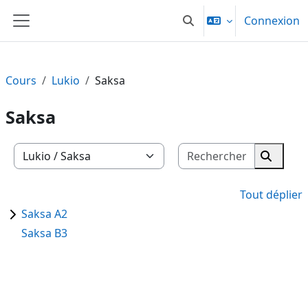
Passer au contenu principal
Connexion
Activer/désactiver la sai
Panneau latéral
Cours
Lukio
Saksa
Saksa
Recherche
Catégories de cours
Recherc
Tout déplier
Saksa A2
Saksa B3