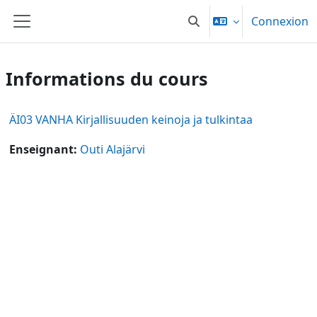
Passer au contenu principal
Connexion
Activer/désactiver la sai
Panneau latéral
Informations du cours
ÄI03 VANHA Kirjallisuuden keinoja ja tulkintaa
Enseignant:
Outi Alajärvi