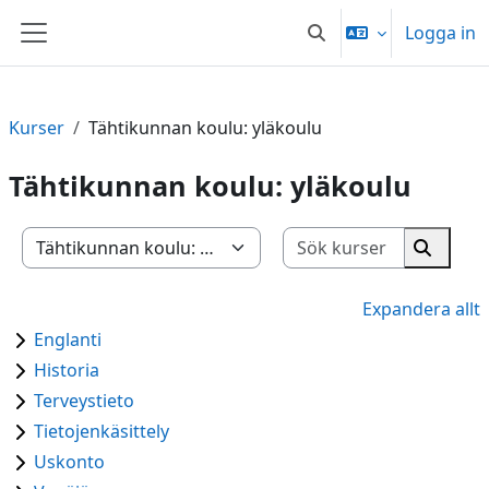
Gå direkt till huvudinnehåll
Logga in
Växla sökinmatning
Sidopanel
Kurser
Tähtikunnan koulu: yläkoulu
Tähtikunnan koulu: yläkoulu
Sök kurse
Kurskategorier
Sök kur
Expandera allt
Englanti
Historia
Terveystieto
Tietojenkäsittely
Uskonto