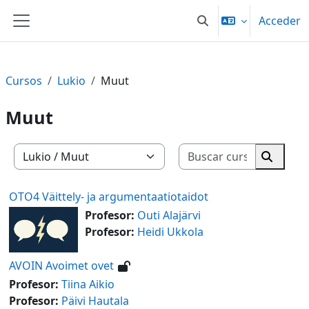
Salta al contenido principal
Acceder
Selector de búsqueda
Panel lateral
Cursos
Lukio
Muut
Muut
Buscar cu
Categorías
Buscar 
OTO4 Väittely- ja argumentaatiotaidot
Profesor:
Outi Alajärvi
Profesor:
Heidi Ukkola
AVOIN Avoimet ovet
Profesor:
Tiina Aikio
Profesor:
Päivi Hautala