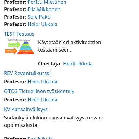
Profesor:
Perttu Miettinen
Profesor:
Eila Mikkonen
Profesor:
Sole Pako
Profesor:
Heidi Ukkola
TEST Testaus
Käytetään eri aktiviteettien
testaamiseen.
Opettaja:
Heidi Ukkola
REV Revontulikurssi
Profesor:
Heidi Ukkola
OTO3 Tieteellinen työskentely
Profesor:
Heidi Ukkola
KV Kansainvälisyys
Sodankylän lukion kansainvälisyyskurssien
oppimisalusta.
Profesor:
Sari Nikula