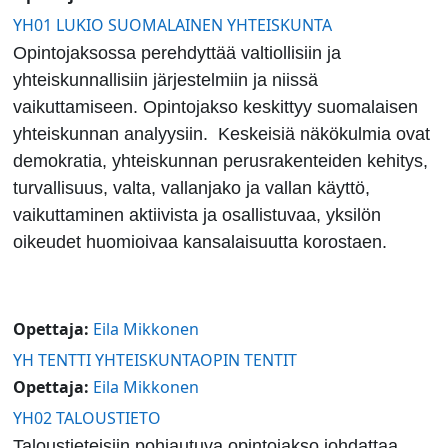
YH01 LUKIO SUOMALAINEN YHTEISKUNTA
Opintojaksossa perehdyttää valtiollisiin ja
yhteiskunnallisiin järjestelmiin ja niissä
vaikuttamiseen. Opintojakso keskittyy suomalaisen
yhteiskunnan analyysiin. Keskeisiä näkökulmia ovat
demokratia, yhteiskunnan perusrakenteiden kehitys,
turvallisuus, valta, vallanjako ja vallan käyttö,
vaikuttaminen aktiivista ja osallistuvaa, yksilön
oikeudet huomioivaa kansalaisuutta korostaen.
Opettaja:
Eila Mikkonen
YH TENTTI YHTEISKUNTAOPIN TENTIT
Opettaja:
Eila Mikkonen
YH02 TALOUSTIETO
Taloustieteisiin pohjautuva opintojakso johdattaa