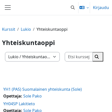
Siirry pääsisältöön
Kirjaudu
Vaihda hakusyöttöä
Sivupaneeli
Kurssit
Lukio
Yhteiskuntaoppi
Yhteiskuntaoppi
Etsi kurss
Kurssikategoriat
Etsi ku
YH1 (PAS) Suomalainen yhteiskunta (Sole)
Opettaja:
Sole Pako
YH04SP Lakitieto
Opettaja:
Sole Pako