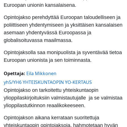
Euroopan unionin kansalaisena.
Opintojakso perehdyttää Euroopan taloudelliseen ja
poliittiseen yhdentymiseen ja yksittäisen kansalaisen
asemaan yhdentyvässä Euroopassa ja
globalisoituvassa maailmassa.
Opintojaksolla saa monipuolista ja syventävää tietoa
Euroopan unionista ja sen toiminnasta.
Opettaja:
Eila Mikkonen
yh5/YH6 YHTEISKUNTAOPIN YO-KERTAUS
Opintojakso on tarkoitettu yhteiskuntaopin
ylioppilaskirjoituksiin valmistautujalle ja se valmistaa
ylioppilastutkinnon reaalikokeeseen.
Opintojakson aikana kerrataan suoritettuja
yhteiskuntaopin opintojaksoja, hahmotetaan hyvän