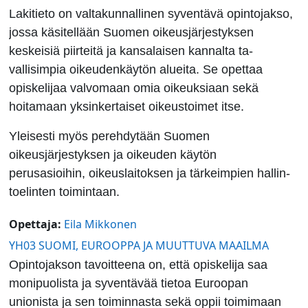
Lakitieto on valtakunnallinen syventävä opintojakso,
jossa käsitellään Suomen oikeusjärjestyksen
keskeisiä piirteitä ja kan­sa­laisen kannalta ta­
vallisimpia oikeudenkäytön alueita. Se opettaa
opiskelijaa valvomaan omia oikeuksiaan sekä
hoitamaan yksinkertaiset oikeustoimet itse.
Yleisesti myös perehdytään Suomen
oikeusjärjestyksen ja oikeuden käytön
perusasioihin, oi­keus­laitoksen ja tärkeimpien hallin­
toelinten toimintaan.
Opettaja:
Eila Mikkonen
YH03 SUOMI, EUROOPPA JA MUUTTUVA MAAILMA
Opintojakson tavoitteena on, että opiskelija saa
monipuolista ja syventävää tietoa Euroopan
unionista ja sen toiminnasta sekä oppii toimimaan